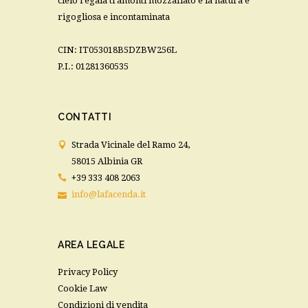
cielo regala tramonti mozzafiato e la natura è
rigogliosa e incontaminata
CIN: IT053018B5DZBW256L
P.I.: 01281360535
CONTATTI
Strada Vicinale del Ramo 24,
58015 Albinia GR
+39 333 408 2063
info@lafacenda.it
AREA LEGALE
Privacy Policy
Cookie Law
Condizioni di vendita